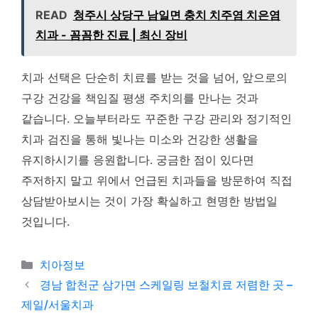
READ
청주시 상당구 남일면 충치 치주염 치은염
치과 - 꼼꼼한 진료 | 최신 장비
치과 선택은 단순히 치료를 받는 것을 넘어, 앞으로의
구강 건강을 책임질 평생 주치의를 만나는 것과
같습니다. 오늘부터라도 꾸준한 구강 관리와 정기적인
치과 검진을 통해 빛나는 미소와 건강한 생활을
유지하시기를 응원합니다. 궁금한 점이 있다면
주저하지 말고 위에서 언급된 치과들을 방문하여 직접
상담받아보시는 것이 가장 확실하고 현명한 방법일
것입니다.
카테고리
치아정보
경남 합천군 삼가면 스케일링 보철치료 저렴한 곳 –
제일/서울치과