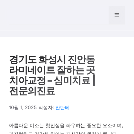
컨텐츠로
건너뛰기
메뉴
경기도 화성시 진안동
라미네이트 잘하는 곳
치아교정 – 심미치료 |
전문의진료
10월 1, 2025
작성자:
안단테
아름다운 미소는 첫인상을 좌우하는 중요한 요소이며,