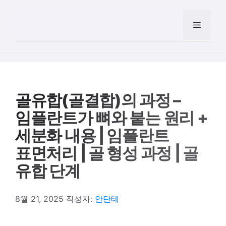
컨텐츠로
건너뛰기
메뉴
골유합(골결합)의 과정 –
임플란트가 뼈와 붙는 원리 +
세분화 내용 | 임플란트
표면처리 | 골 형성 과정 | 골
유합 단계
8월 21, 2025
작성자:
안단테