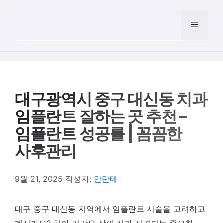
컨텐츠로
건너뛰기
메뉴
대구광역시 중구 대신동 치과
임플란트 잘하는 곳 추천 –
임플란트 성공률 | 꼼꼼한
사후관리
9월 21, 2025
작성자:
안단테
대구 중구 대신동 지역에서 임플란트 시술을 고려하고