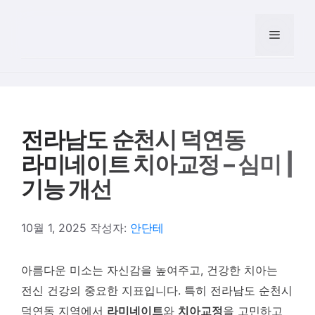
컨텐츠로
건너뛰기
메뉴
전라남도 순천시 덕연동
라미네이트 치아교정 – 심미 |
기능 개선
10월 1, 2025
작성자:
안단테
아름다운 미소는 자신감을 높여주고, 건강한 치아는
전신 건강의 중요한 지표입니다. 특히 전라남도 순천시
덕연동 지역에서
라미네이트
와
치아교정
을 고민하고