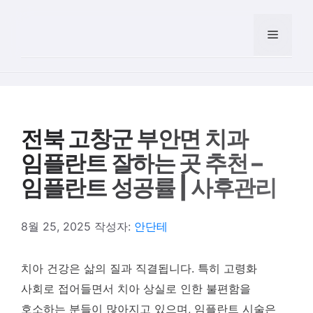
컨텐츠로
건너뛰기
메뉴
전북 고창군 부안면 치과
임플란트 잘하는 곳 추천 –
임플란트 성공률 | 사후관리
8월 25, 2025
작성자:
안단테
치아 건강은 삶의 질과 직결됩니다. 특히 고령화
사회로 접어들면서 치아 상실로 인한 불편함을
호소하는 분들이 많아지고 있으며, 임플란트 시술은