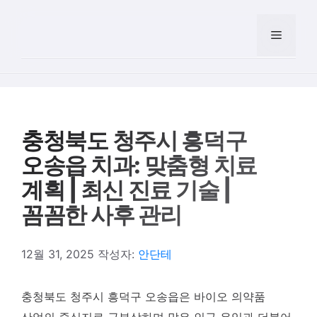
컨텐츠로
건너뛰기
메뉴
충청북도 청주시 흥덕구
오송읍 치과: 맞춤형 치료
계획 | 최신 진료 기술 |
꼼꼼한 사후 관리
12월 31, 2025
작성자:
안단테
충청북도 청주시 흥덕구 오송읍은 바이오 의약품